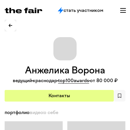
стать участником
Анжелика
Ворона
ведущий
краснодар
top100awards
от 80 000 ₽
Контакты
портфолио
видео
о себе