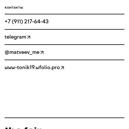
контакты
+7 (911) 217-64-43
telegram
@matveev_me
www-tonik19.wfolio.pro