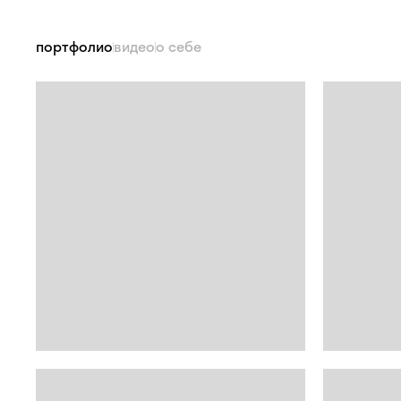
портфолио
видео
о себе