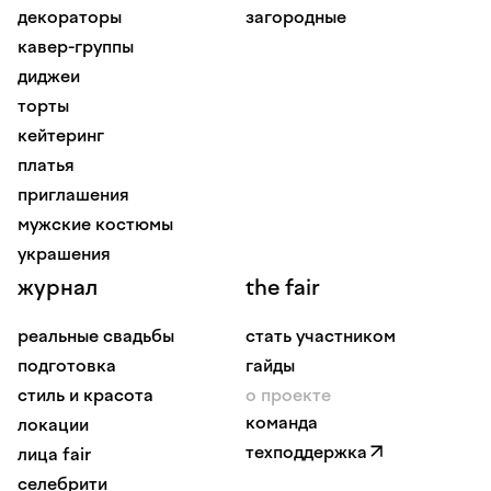
декораторы
загородные
кавер-группы
диджеи
торты
кейтеринг
платья
приглашения
мужские костюмы
украшения
журнал
the fair
реальные свадьбы
стать участником
подготовка
гайды
стиль и красота
о проекте
команда
локации
техподдержка
лица fair
селебрити