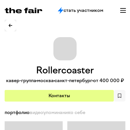
стать участником
Rollercoaster
кавер-группа
москва
санкт-петербург
от 400 000 ₽
Контакты
портфолио
видео
упоминания
о себе