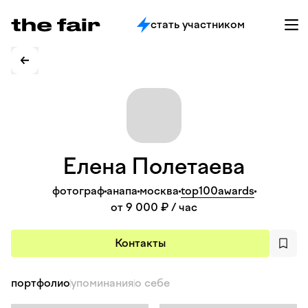
стать участником
Елена
Полетаева
фотограф
анапа
москва
top100awards
от 9 000 ₽
/ час
Контакты
портфолио
упоминания
о себе