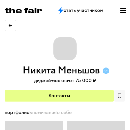
стать участником
Никита
Меньшов
диджей
москва
от 75 000 ₽
Контакты
портфолио
упоминания
о себе