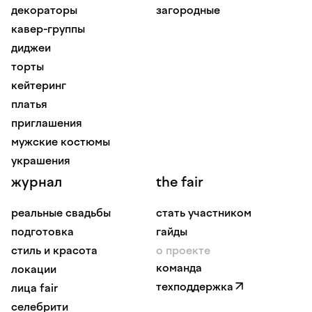
декораторы
загородные
кавер-группы
диджеи
торты
кейтеринг
платья
приглашения
мужские костюмы
украшения
журнал
the fair
реальные свадьбы
стать участником
подготовка
гайды
стиль и красота
о проекте
команда
локации
техподдержка
лица fair
селебрити