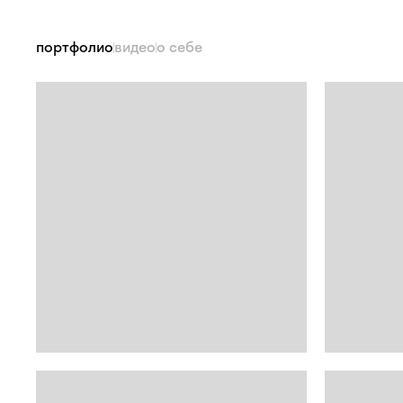
портфолио
видео
о себе