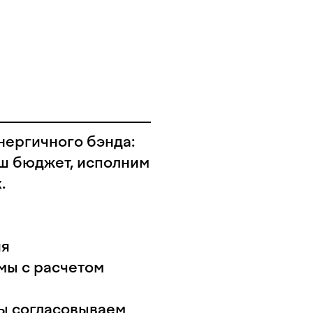
нергичного бэнда:
ш бюджет, исполним
.
ия
мы с расчетом
ы согласовываем