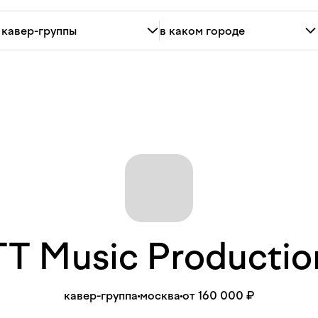
TT Music
Producti
кавер-группа
москва
от 160 000 ₽