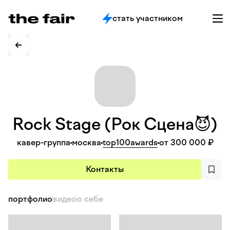
стать участником
Rock Stage (Рок
Сцена😈)
кавер-группа
москва
top100awards
от 300 000 ₽
Контакты
портфолио
видео
о себе