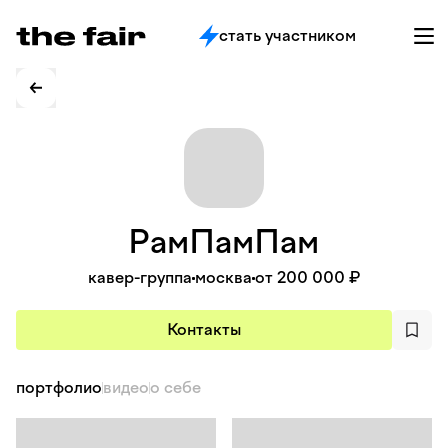
стать участником
РамПамПам
кавер-группа
москва
от 200 000 ₽
Контакты
портфолио
видео
о себе