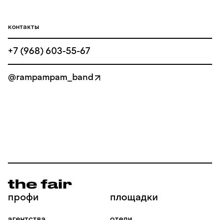
контакты
+7 (968) 603-55-67
@rampampam_band
профи
площадки
агентства
отели