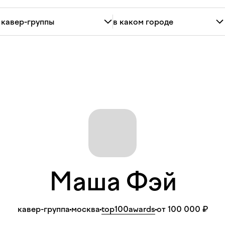
Маша
Фэй
кавер-группа
москва
top100awards
от 100 000 ₽