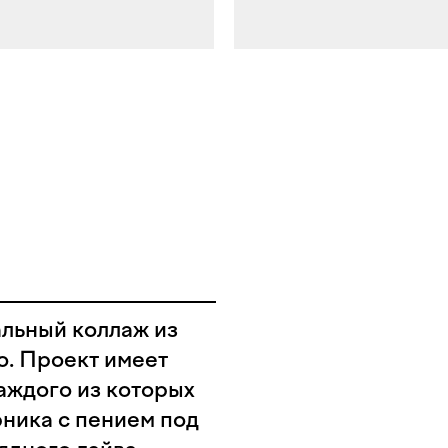
альный коллаж из
о. Проект имеет
аждого из которых
рника с пением под