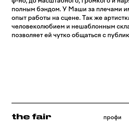
ф-но, до масштабного, громкого и на
полным бэндом. У Маши за плечами 
опыт работы на сцене. Так же артистк
человеколюбием и нешаблонным скла
позволяет ей чутко общаться с публи
профи