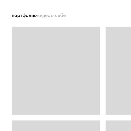
портфолио
видео
о себе