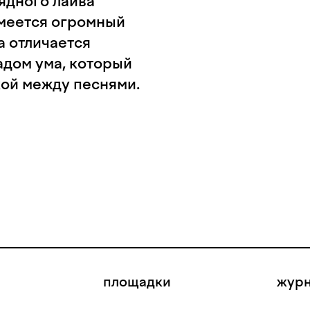
рядного лайва
имеется огромный
а отличается
дом ума, который
кой между песнями.
площадки
жур