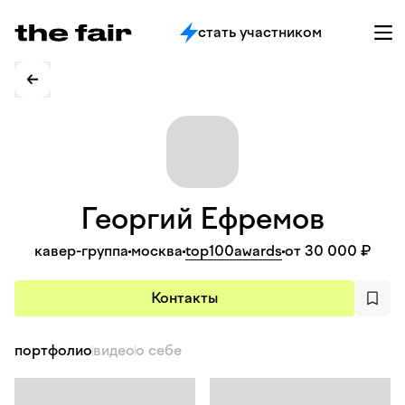
стать участником
Георгий
Ефремов
кавер-группа
москва
top100awards
от 30 000 ₽
Контакты
портфолио
видео
о себе