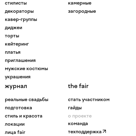
стилисты
камерные
декораторы
загородные
кавер-группы
диджеи
торты
кейтеринг
платья
приглашения
мужские костюмы
украшения
журнал
the fair
реальные свадьбы
стать участником
подготовка
гайды
стиль и красота
о проекте
команда
локации
техподдержка
лица fair