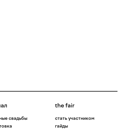
нал
the fair
ные свадьбы
стать участником
товка
гайды