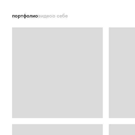
портфолио
видео
о себе