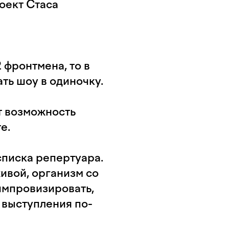
оект Стаса
2 фронтмена, то в
ь шоу в одиночку.
т возможность
те.
списка репертуара.
ивой, организм со
импровизировать,
выступления по-