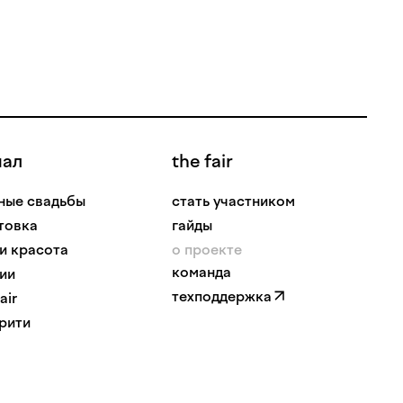
нал
the fair
ные свадьбы
стать участником
товка
гайды
 и красота
о проекте
команда
ии
техподдержка
air
рити