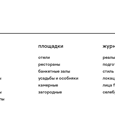
площадки
жур
отели
реаль
рестораны
подго
банкетные залы
стиль
ы
усадьбы и особняки
локац
камерные
лица f
ы
загородные
селеб
пы