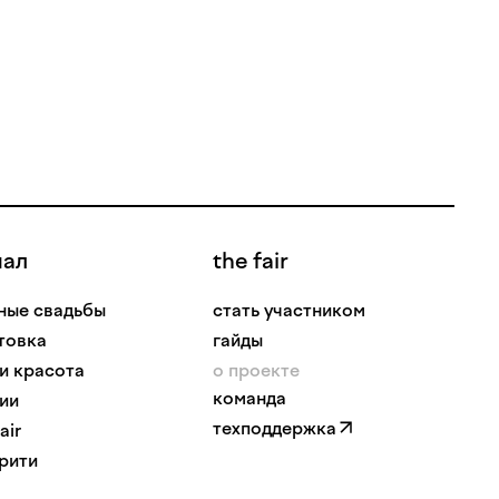
нал
the fair
ные свадьбы
стать участником
товка
гайды
 и красота
о проекте
команда
ии
техподдержка
air
рити