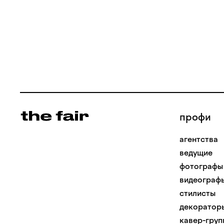
профи
агентства
ведущие
фотографы
видеограф
стилисты
декоратор
кавер-груп