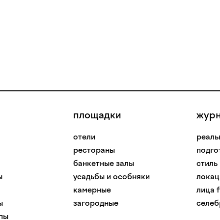
площадки
жур
отели
реаль
рестораны
подго
банкетные залы
стиль
ы
усадьбы и особняки
локац
камерные
лица f
ы
загородные
селеб
пы