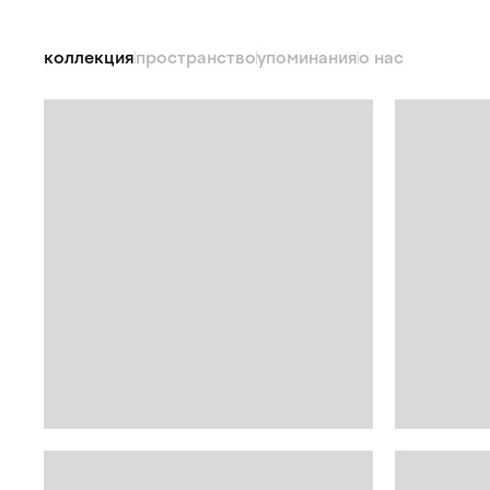
коллекция
пространство
упоминания
о нас