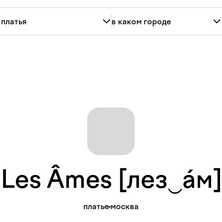
Les Âmes
[лез‿áм
платье
москва