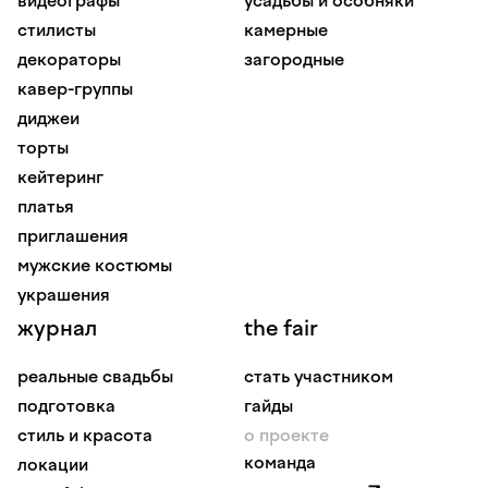
видеографы
усадьбы и особняки
стилисты
камерные
декораторы
загородные
кавер-группы
диджеи
торты
кейтеринг
платья
приглашения
мужские костюмы
украшения
журнал
the fair
реальные свадьбы
стать участником
подготовка
гайды
стиль и красота
о проекте
команда
локации