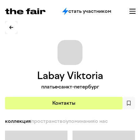
стать участником
Labay
Viktoria
платье
санкт-петербург
Контакты
коллекция
пространство
упоминания
о нас