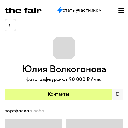
стать участником
Юлия
Волкогонова
фотограф
курск
от 90 000 ₽
/ час
Контакты
портфолио
о себе