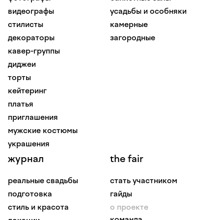
видеографы
усадьбы и особняки
стилисты
камерные
декораторы
загородные
кавер-группы
диджеи
торты
кейтеринг
платья
приглашения
мужские костюмы
украшения
журнал
the fair
реальные свадьбы
стать участником
подготовка
гайды
стиль и красота
о проекте
команда