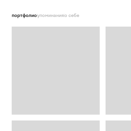
портфолио
упоминания
о себе