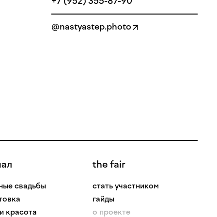
+7 (952) 355-87-90
@nastyastep.photo
нал
the fair
ные свадьбы
стать участником
товка
гайды
 и красота
о проекте