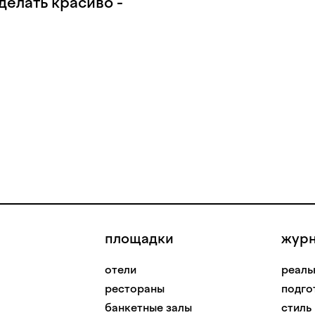
делать красиво -
площадки
жур
отели
реаль
рестораны
подго
банкетные залы
стиль