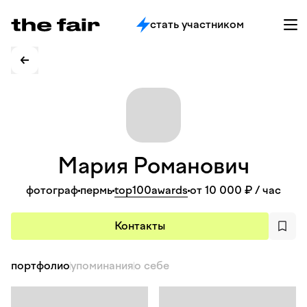
стать участником
Мария
Романович
фотограф
пермь
top100awards
от 10 000 ₽
/ час
Контакты
портфолио
упоминания
о себе