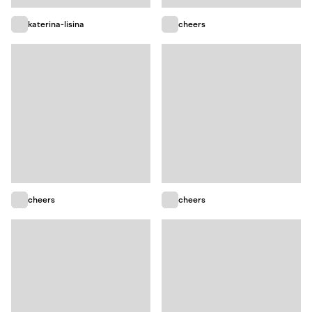
katerina-lisina
cheers
cheers
cheers