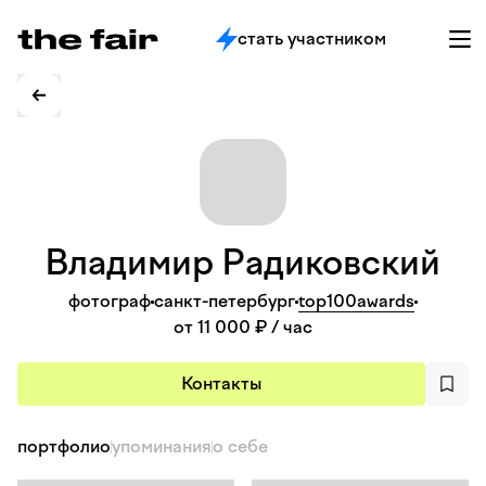
стать участником
Владимир
Радиковский
фотограф
санкт-петербург
top100awards
от 11 000 ₽
/ час
Контакты
портфолио
упоминания
о себе