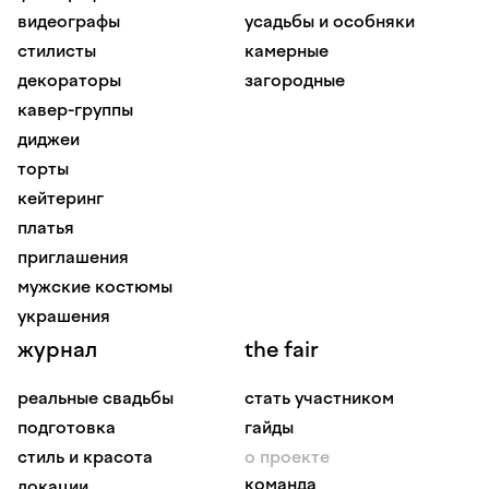
видеографы
усадьбы и особняки
стилисты
камерные
декораторы
загородные
кавер-группы
диджеи
торты
кейтеринг
платья
приглашения
мужские костюмы
украшения
журнал
the fair
реальные свадьбы
стать участником
подготовка
гайды
стиль и красота
о проекте
команда
локации