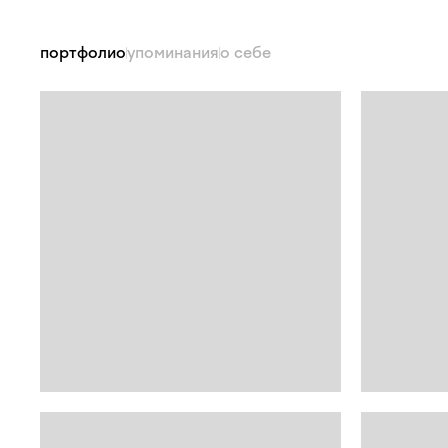
портфолио
упоминания
о себе