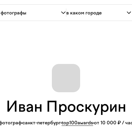
Иван
Проскурин
фотограф
санкт-петербург
top100awards
от 10 000 ₽
/ ча