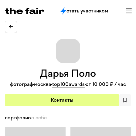
стать участником
Дарья
Поло
фотограф
москва
top100awards
от 10 000 ₽
/ час
Контакты
портфолио
о себе