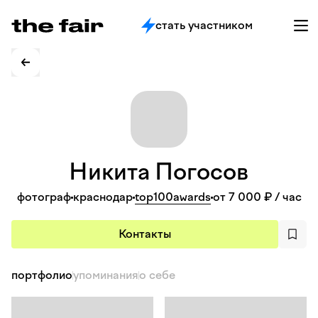
стать участником
Никита
Погосов
фотограф
краснодар
top100awards
от 7 000 ₽
/ час
Контакты
портфолио
упоминания
о себе