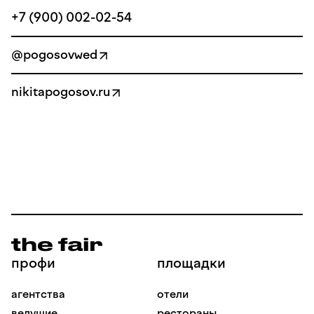
+7 (900) 002-02-54
@pogosovwed
nikitapogosov.ru
профи
площадки
агентства
отели
ведущие
рестораны