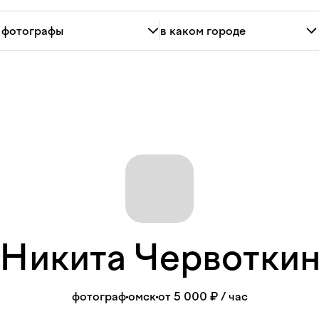
Никита
Червотки
фотограф
омск
от 5 000 ₽
/ час