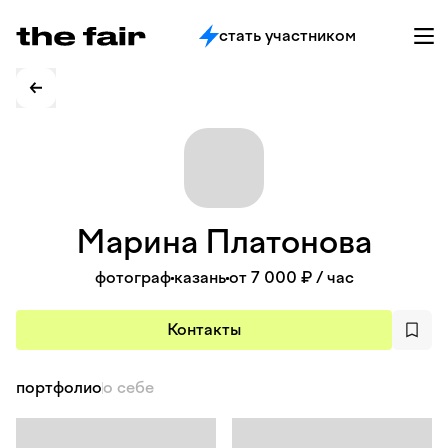
стать участником
Марина
Платонова
фотограф
казань
от 7 000 ₽
/ час
Контакты
портфолио
о себе