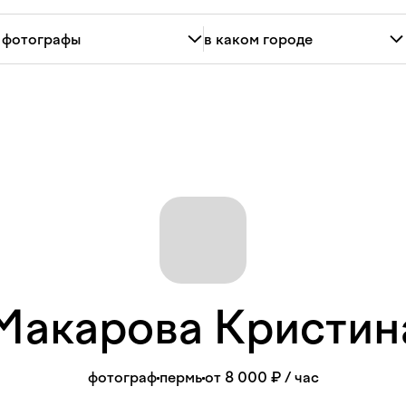
Макарова
Кристи
фотограф
пермь
от 8 000 ₽
/ час