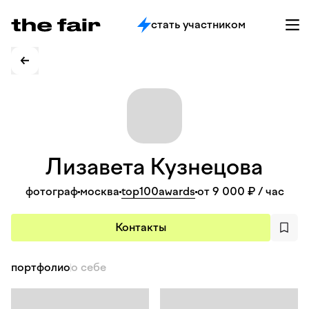
стать участником
Лизавета
Кузнецова
фотограф
москва
top100awards
от 9 000 ₽
/ час
Контакты
портфолио
о себе