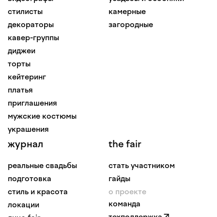
стилисты
камерные
декораторы
загородные
кавер-группы
диджеи
торты
кейтеринг
платья
приглашения
мужские костюмы
украшения
журнал
the fair
реальные свадьбы
стать участником
подготовка
гайды
стиль и красота
о проекте
команда
локации
техподдержка