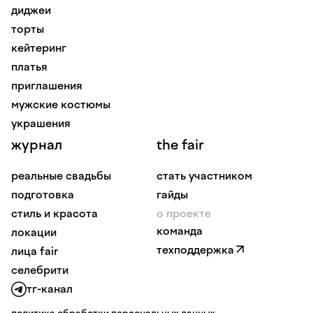
диджеи
торты
кейтеринг
платья
приглашения
мужские костюмы
украшения
журнал
the fair
реальные свадьбы
стать участником
подготовка
гайды
стиль и красота
о проекте
команда
локации
техподдержка
лица fair
селебрити
тг-канал