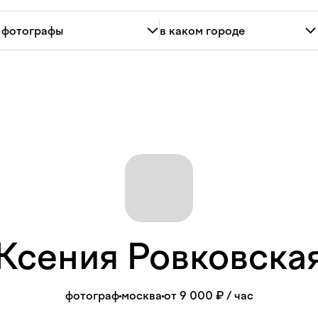
Ксения
Ровковска
фотограф
москва
от 9 000 ₽
/ час