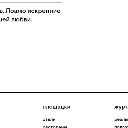
ь. Ловлю искренние
шей любви.
площадки
жур
отели
реаль
рестораны
подго