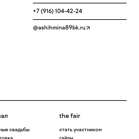
+7 (916) 104-42-24
@ashihmina89bk.ru
нал
the fair
ные свадьбы
стать участником
товка
гайды