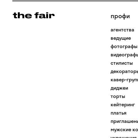
профи
агентства
ведущие
фотографы
видеограф
стилисты
декоратор
кавер-груп
диджеи
торты
кейтеринг
платья
приглашен
мужские к
украшения