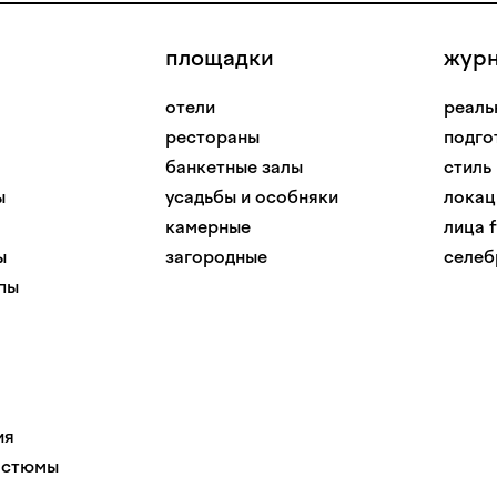
площадки
жур
отели
реаль
рестораны
подго
банкетные залы
стиль
ы
усадьбы и особняки
локац
камерные
лица f
ы
загородные
селеб
пы
ия
остюмы