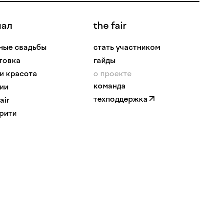
нал
the fair
ные свадьбы
стать участником
товка
гайды
 и красота
о проекте
команда
ии
техподдержка
air
рити