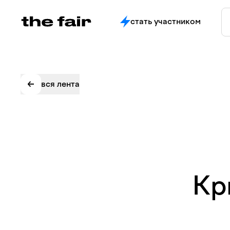
стать участником
вся лента
Кр