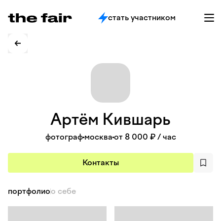
стать участником
Артём
Кившарь
фотограф
москва
от 8 000 ₽
/ час
Контакты
портфолио
о себе