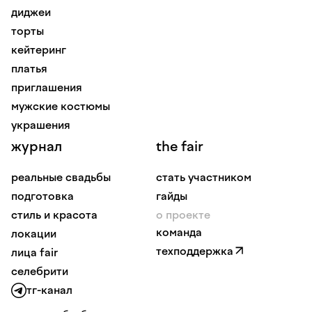
диджеи
торты
кейтеринг
платья
приглашения
мужские костюмы
украшения
журнал
the fair
реальные свадьбы
стать участником
подготовка
гайды
стиль и красота
о проекте
команда
локации
техподдержка
лица fair
селебрити
тг-канал