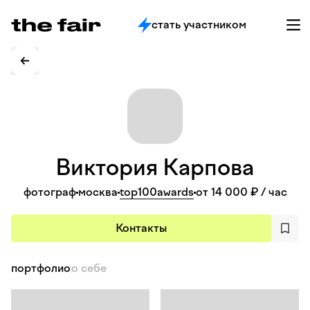
стать участником
Виктория
Карпова
фотограф
москва
top100awards
от 14 000 ₽
/ час
Контакты
портфолио
о себе