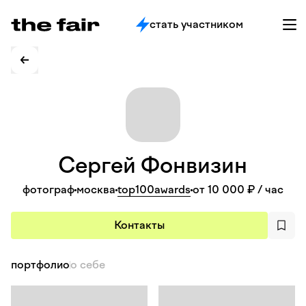
стать участником
Сергей
Фонвизин
фотограф
москва
top100awards
от 10 000 ₽
/ час
Контакты
портфолио
о себе