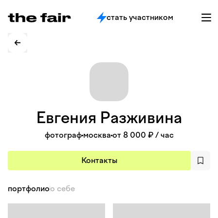
стать участником
Евгения
Разживина
фотограф
москва
от 8 000 ₽
/ час
Контакты
портфолио
о себе