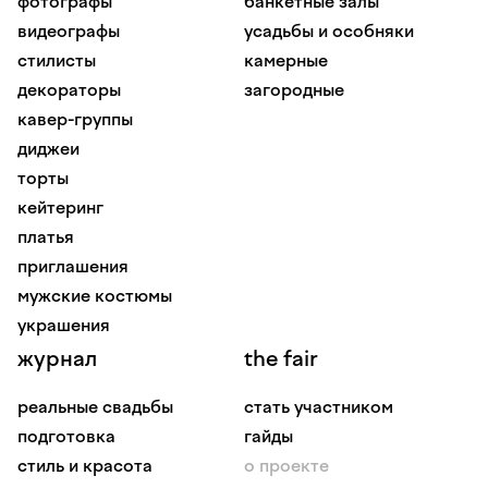
фотографы
банкетные залы
видеографы
усадьбы и особняки
стилисты
камерные
декораторы
загородные
кавер-группы
диджеи
торты
кейтеринг
платья
приглашения
мужские костюмы
украшения
журнал
the fair
реальные свадьбы
стать участником
подготовка
гайды
стиль и красота
о проекте