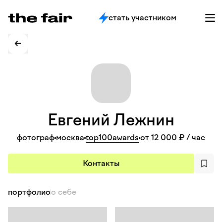
стать участником
Евгений
Лежнин
фотограф
москва
top100awards
от 12 000 ₽
/ час
Контакты
портфолио
о себе