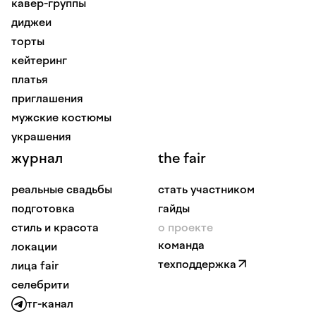
кавер-группы
диджеи
торты
кейтеринг
платья
приглашения
мужские костюмы
украшения
журнал
the fair
реальные свадьбы
стать участником
подготовка
гайды
стиль и красота
о проекте
команда
локации
техподдержка
лица fair
селебрити
тг-канал