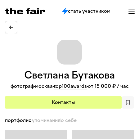
стать участником
Светлана
Бутакова
фотограф
москва
top100awards
от 15 000 ₽
/ час
Контакты
портфолио
упоминания
о себе