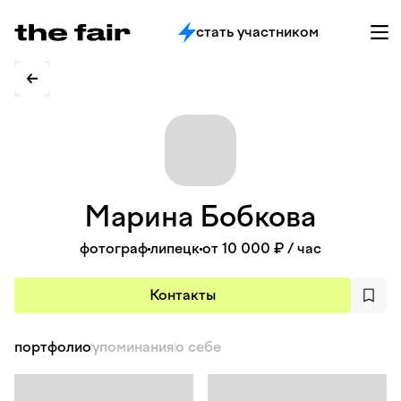
стать участником
Марина
Бобкова
фотограф
липецк
от 10 000 ₽
/ час
Контакты
портфолио
упоминания
о себе