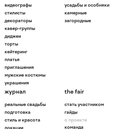
видеографы
усадьбы и особняки
стилисты
камерные
декораторы
загородные
кавер-группы
диджеи
торты
кейтеринг
платья
приглашения
мужские костюмы
украшения
журнал
the fair
реальные свадьбы
стать участником
подготовка
гайды
стиль и красота
о проекте
команда
локации