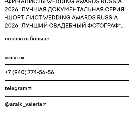
•ФИНАЛИСТЫ WEDDING AWARDS RUSSIA
2026 "ЛУЧШАЯ ДОКУМЕНТАЛЬНАЯ СЕРИЯ"
•ШОРТ-ЛИСТ WEDDING AWARDS RUSSIA
2026 "ЛУЧШИЙ СВАДЕБНЫЙ ФОТОГРАФ"
•ФИНАЛИСТЫ WEDDING AWARDS ЮГ 2026
показать больше
"ЛУЧШИЙ РЕПОРТАЖНЫЙ СВАДЕБНЫЙ
ФОТОГРАФ"
•КУРАТОРЫ КУРСА SERIAL KILLER 4.0
контакты
•В СОСТАВЕ СПЕЦИАЛЬНОГО СОВЕТА
+7 (940) 774-56-56
ЖЮРИ WEDDING AWARDS RUSSIA 2026 В
НОМИНАЦИИ "ЛУЧШИЙ НОВЫЙ
telegram
СВАДЕБНЫЙ ФОТОГРАФ"
•ЖЮРИ WEDDING AWARDS NORTHWEST
@araik_valeria
2026
•В СЕМЬЕ КЛУБА K.LAB1999
•ПУБЛИКАЦИИ В TOP15MOSCOW,
WEDDYWOOD, WEDDING MAGAZINE,