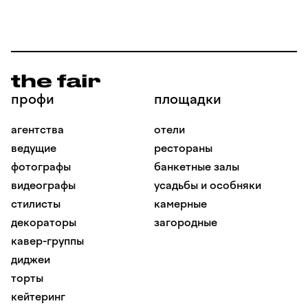
THEWED, TOP100AWARDS, THEBLUEPRINT,
MAGAZINE SOLOVEY, WEDDINGDAILY
профи
площадки
агентства
отели
ведущие
рестораны
фотографы
банкетные залы
видеографы
усадьбы и особняки
стилисты
камерные
декораторы
загородные
кавер-группы
диджеи
торты
кейтеринг