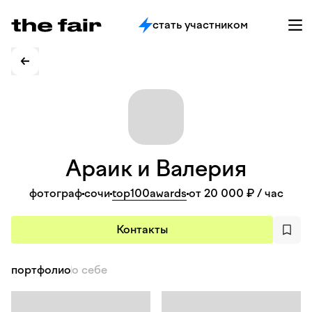
стать участником
Араик и
Валерия
фотограф
сочи
top100awards
от 20 000 ₽
/ час
Контакты
портфолио
о себе