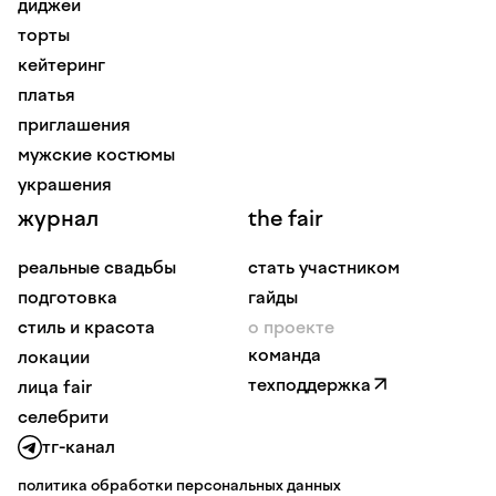
диджеи
торты
кейтеринг
платья
приглашения
мужские костюмы
украшения
журнал
the fair
реальные свадьбы
стать участником
подготовка
гайды
стиль и красота
о проекте
команда
локации
техподдержка
лица fair
селебрити
тг-канал
политика обработки персональных данных