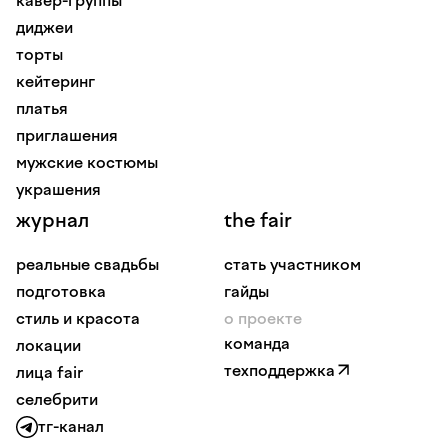
кавер-группы
диджеи
торты
кейтеринг
платья
приглашения
мужские костюмы
украшения
журнал
the fair
реальные свадьбы
стать участником
подготовка
гайды
стиль и красота
о проекте
команда
локации
техподдержка
лица fair
селебрити
тг-канал