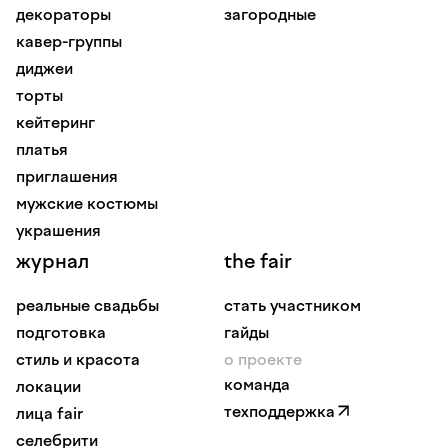
декораторы
загородные
кавер-группы
диджеи
торты
кейтеринг
платья
приглашения
мужские костюмы
украшения
журнал
the fair
реальные свадьбы
стать участником
подготовка
гайды
стиль и красота
о проекте
команда
локации
техподдержка
лица fair
селебрити