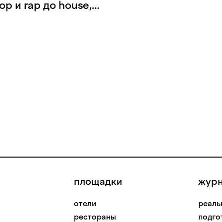
p и rap до house,
нергию и
зыкального вкуса и
фера, которые
сным и
площадки
жур
отели
реаль
рестораны
подго