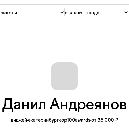
Данил
Андреяно
диджей
екатеринбург
top100awards
от 35 000 ₽