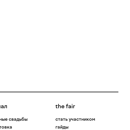
нал
the fair
ные свадьбы
стать участником
товка
гайды