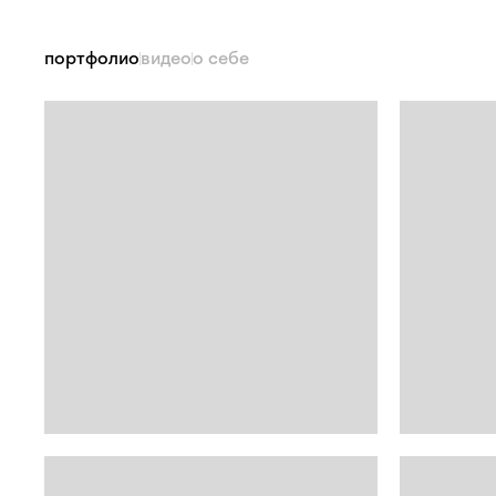
портфолио
видео
о себе