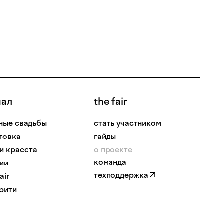
нал
the fair
ные свадьбы
стать участником
товка
гайды
 и красота
о проекте
команда
ии
техподдержка
air
рити