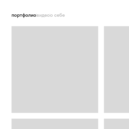
портфолио
видео
о себе