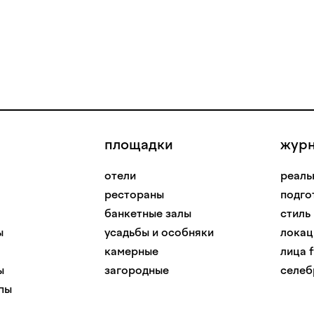
площадки
жур
отели
реаль
рестораны
подго
банкетные залы
стиль
ы
усадьбы и особняки
локац
камерные
лица f
ы
загородные
селеб
пы