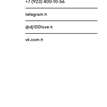
+7 (923) 400-10-56
telegram
@dj100love
vk.com