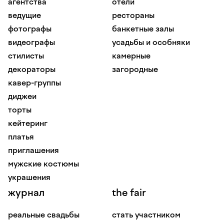
агентства
отели
ведущие
рестораны
фотографы
банкетные залы
видеографы
усадьбы и особняки
стилисты
камерные
декораторы
загородные
кавер-группы
диджеи
торты
кейтеринг
платья
приглашения
мужские костюмы
украшения
журнал
the fair
реальные свадьбы
стать участником