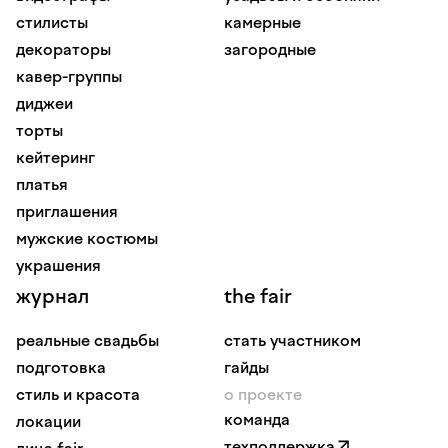
стилисты
камерные
декораторы
загородные
кавер-группы
диджеи
торты
кейтеринг
платья
приглашения
мужские костюмы
украшения
журнал
the fair
реальные свадьбы
стать участником
подготовка
гайды
стиль и красота
о проекте
команда
локации
техподдержка