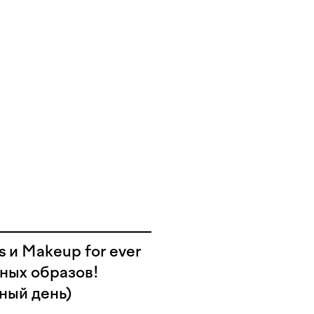
s и Makeup for ever
бных образов!
бный день)