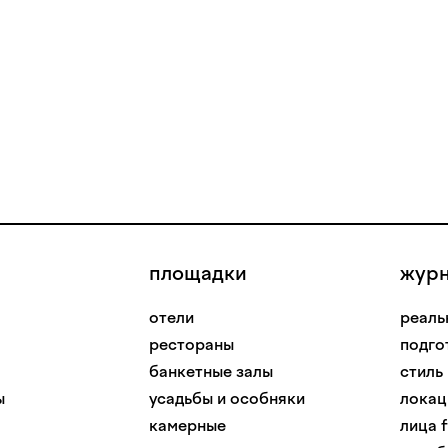
площадки
жур
отели
реаль
рестораны
подго
банкетные залы
стиль
ы
усадьбы и особняки
локац
камерные
лица f