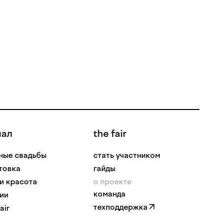
нал
the fair
ные свадьбы
стать участником
товка
гайды
 и красота
о проекте
команда
ии
техподдержка
air