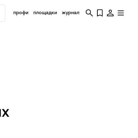
профи
площадки
журнал
их