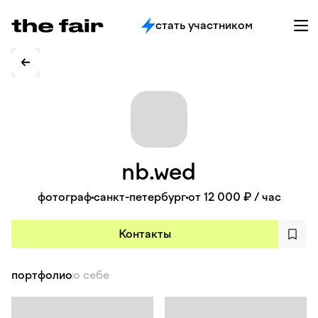
стать участником
nb.wed
фотограф
санкт-петербург
от 12 000 ₽
/ час
Контакты
портфолио
о себе